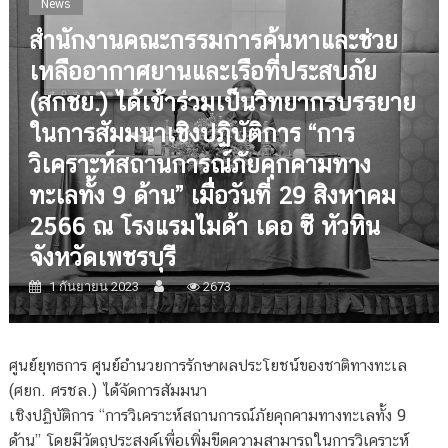
News
สำนักงานคณะกรรมการค้นหาและช่วย
เหลืออากาศยานและเรือที่ประสบภัย
(สกชย.) ได้เข้าร่วมเป็นวิทยากรบรรยาย
ในการสัมมนาเชิงปฏิบัติการ “การ
วิเคราะห์สถานการณ์ภัยคุกคามทาง
ทะเลทั้ง 9 ด้าน” เมื่อวันที่ 29 สิงหาคม
2566 ณ โรงแรมไมด้า เดอ ซี หัวหิน
จังหวัดเพชรบุรี
1 กันยายน 2023
2673
ศูนย์ยุทธการ ศูนย์อำนวยการรักษาผลประโยชน์ของชาติทางทะเล
(ศยก. ศรชล.) ได้จัดการสัมมนา
เชิงปฏิบัติการ “การวิเคราะห์สถานการณ์ภัยคุกคามทางทะเลทั้ง 9
ด้าน” โดยมีวัตถุประสงค์เพื่อเพิ่มขีดความสามารถในการวิเคราะห์