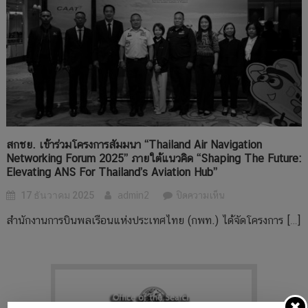
และ
)
เรือ
ร่วม
ที่
กับ
ประสบ
หน่วย
ภัย
งาน
โดย
ค้นหา
ศูนย์
และ
ประสาน
ช่วย
งาน
เหลือ
ค้นหา
สกชย. เข้าร่วมโครงการสัมมนา “Thailand Air Navigation
ทาง
และ
Networking Forum 2025” ภายใต้แนวคิด “Shaping The Future:
ทะเล
Elevating ANS For Thailand’s Aviation Hub”
ช่วย
ประเทศ
เหลือ
อินเดีย
บน
17 ธันวาคม 2025
admin2
ปิดความเห็น
อากาศยาน
Maritime
สกชย.
และ
สำนักงานการบินพลเรือนแห่งประเทศไทย (กพท.) ได้จัดโครงการ […]
Search
เข้า
เรือ
and
ร่วม
ที่
Rescue
โครงการ
ประสบ
Coordination
สัมมนา
ภัย
Centre
“Thailand
(Bangkok
Sri
Air