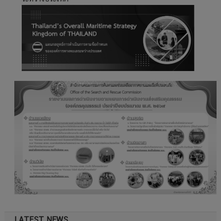
and
Rescue
Coordination
Centre
(Vietnam
MRCC)
LATEST NEWS