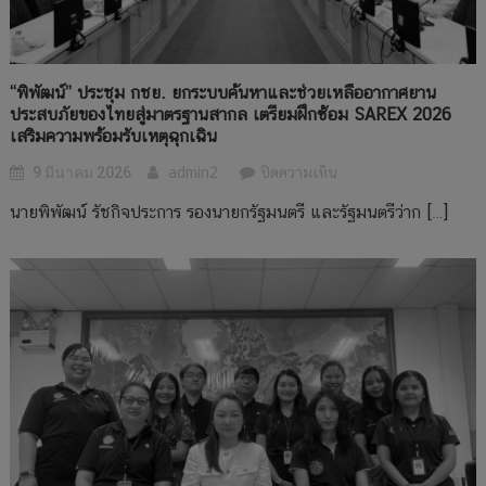
ภัย
โดย
ศูนย์
ประสาน
“พิพัฒน์” ประชุม กชย. ยกระบบค้นหาและช่วยเหลืออากาศยาน
งาน
ประสบภัยของไทยสู่มาตรฐานสากล เตรียมฝึกซ้อม SAREX 2026
ค้นหา
เสริมความพร้อมรับเหตุฉุกเฉิน
และ
บน
9 มีนาคม 2026
admin2
ปิดความเห็น
ช่วย
“พิพัฒน์”
เหลือ
นายพิพัฒน์ รัชกิจประการ รองนายกรัฐมนตรี และรัฐมนตรีว่าก […]
ประชุม
อากาศยาน
กชย.
และ
ยก
เรือ
ระบบ
ที่
ค้นหา
ประสบ
และ
ภัย
ช่วย
(Bangkok
เหลือ
Rescue
อากาศยาน
Coordination
ประสบ
Centre
ภัย
–
ของ