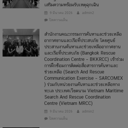
เสริมความพร้อมรับเหตุฉุกเฉิน
ช่วย
เหลือ
9 มีนาคม 2026
admin2
อากาศยาน
บน
ปิดความเห็น
และ
“พิพัฒน์”
เรือ
ประชุม
ที่
สำนักงานคณะกรรมการค้นหาและช่วยเหลือ
กชย.
ประสบ
อากาศยานและเรือที่ประสบภัย โดยศูนย์
ยก
ภัย
ประสานงานค้นหาและช่วยเหลืออากาศยาน
ระบบ
โดย
และเรือที่ประสบภัย (Bangkok Rescue
ค้นหา
ศูนย์
และ
ประสาน
Coordination Centre – BKKRCC) เข้าร่วม
ช่วย
งาน
การฝึกซ้อมการติดต่อสื่อสารการค้นหาและ
เหลือ
ค้นหา
ช่วยเหลือ (Search And Rescue
อากาศยาน
และ
Communication Exercise – SARCOMEX
ประสบ
ช่วย
) ร่วมกับหน่วยงานค้นหาและช่วยเหลือทาง
ภัย
เหลือ
ทะเล ประเทศเวียดนาม Vietnam Maritime
ของ
อากาศยาน
ไทย
Search And Rescue Coordination
และ
สู่
เรือ
Centre (Vietnam MRCC)
มาตรฐาน
ที่
9 มีนาคม 2026
admin2
สากล
ประสบ
เตรียม
ภัย
บน
ปิดความเห็น
ฝึก
(Bangkok
สำนักงาน