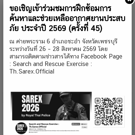
Rescue
Vijaya
Navigation
ขอเชิญเข้าร่วมชมการฝึกซ้อมการ
Coordination
Puram
Networking
Centre
ค้นหาและช่วยเหลืออากาศยานประสบ
(MRCC
Forum
–
Sri
2025”
ภัย ประจำปี 2569 (ครั้งที่ 45)
BKKRCC)
Vijaya
ภาย
เข้า
Puram)
ใต้
ร่วม
ณ ค่ายพระราม 6 อำเภอชะอำ จังหวัดเพชรบุรี
แนวคิด
การ
ระหว่างวันที่ 26 – 28 สิงหาคม 2569 โดย
“Shaping
ฝึก
สามารถติดตามข่าวสารได้ทาง Facebook Page
the
ซ้อม
: Search and Rescue Exercise :
Future:
การ
Elevating
Th.Sarex.Official
ติดต่อ
ANS
สื่อสาร
for
การ
Thailand’s
ค้นหา
Aviation
QUICK LINKS
และ
Hub”
ช่วย
Videos About Us
เหลือ
(Search
Rescue Stories
and
Beacon Ownership
Rescue