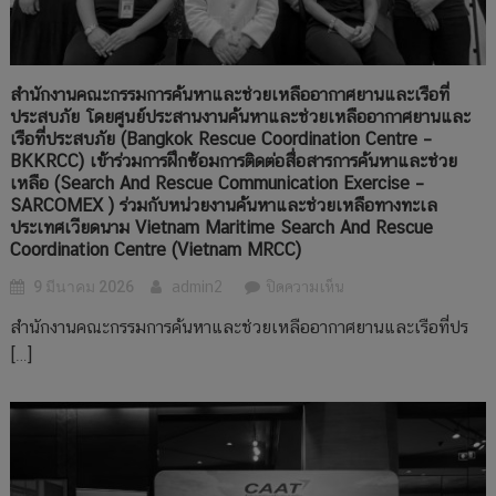
BKKRCC)
ไทย
เข้า
สู่
ร่วม
มาตรฐาน
การ
สากล
สำนักงานคณะกรรมการค้นหาและช่วยเหลืออากาศยานและเรือที่
ฝึก
ประสบภัย โดยศูนย์ประสานงานค้นหาและช่วยเหลืออากาศยานและ
เตรียม
ซ้อม
เรือที่ประสบภัย (Bangkok Rescue Coordination Centre –
ฝึก
การ
BKKRCC) เข้าร่วมการฝึกซ้อมการติดต่อสื่อสารการค้นหาและช่วย
ซ้อม
ติดต่อ
เหลือ (Search And Rescue Communication Exercise –
SAREX
สื่อสาร
SARCOMEX ) ร่วมกับหน่วยงานค้นหาและช่วยเหลือทางทะเล
2026
การ
ประเทศเวียดนาม Vietnam Maritime Search And Rescue
เสริม
Coordination Centre (Vietnam MRCC)
ค้นหา
ความ
และ
บน
9 มีนาคม 2026
admin2
ปิดความเห็น
พร้อม
ช่วย
สำนักงาน
รับ
เหลือ
สำนักงานคณะกรรมการค้นหาและช่วยเหลืออากาศยานและเรือที่ปร
คณะ
เหตุ
(Search
[…]
กรรมการ
ฉุกเฉิน
and
ค้นหา
Rescue
และ
Communication
ช่วย
Exercise
เหลือ
–
อากาศยาน
SARCOMEX