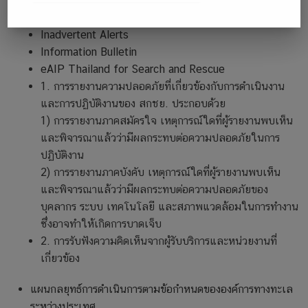
Beacon FAQ
Communication
Testing Your Beacon
Exercise
Inadvertent Alerts
–
Information Bulletin
SARCOMEX
eAIP Thailand for Search and Rescue
)
ร่วม
1. การรายงานความปลอดภัยที่เกี่ยวข้องกับการดำเนินงาน
กับ
และการปฏิบัติงานของ สกชย. ประกอบด้วย
หน่วย
1) การรายงานภาคสมัครใจ เหตุการณ์ใดที่ผู้รายงานพบเห็น
งาน
และพิจารณาแล้วว่ามีผลกระทบต่อความปลอดภัยในการ
ค้นหา
ปฏิบัติงาน
และ
2) การรายงานภาคบังคับ เหตุการณ์ใดที่ผู้รายงานพบเห็น
ช่วย
และพิจารณาแล้วว่ามีผลกระทบต่อความปลอดภัยของ
เหลือ
บุคลากร ระบบ เทคโนโลยี และสภาพแวดล้อมในการทำงาน
ทาง
ทะเล
ซึ่งอาจทำให้เกิดการบาดเจ็บ
ประเทศ
2. การรับฟังความคิดเห็นจากผู้รับบริการและหน่วยงานที่
เวียดนาม
เกี่ยวข้อง
Vietnam
Maritime
แผนกลยุทธ์การดำเนินการตามข้อกำหนดขององค์การทางทะเล
Search
ระหว่างประเทศ